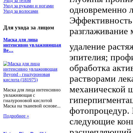
Уход за телом
Уход за руками и ногами
одновременно л
Уход за волосами
Эффективность 
Для ухода за лицом
разглаживание
Маска для лица
удаление растя
интенсивно увлажняющая
Be…
эпителия; проф
обработка акти
растворами лек
механической ш
Маска для лица интенсивно
увлажняющая с
гиперпигмента
гиалуроновой кислотой
Маска на тканевой основе...
фотопроцедур. 
Подробнее »
следующие кон
расщепляющий 