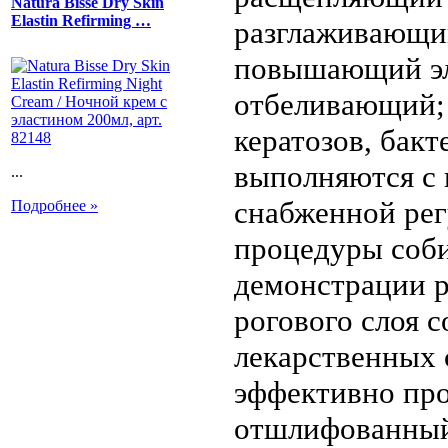
Natura Bisse Dry Skin
Elastin Refirming …
разглаживающи
повышающий эл
отбеливающий; 
кератозов, бак
выполняются с 
...
снабженной рег
Подробнее »
процедуры соби
демонстрации р
рогового слоя 
лекарственных 
эффективно пр
отшлифованный