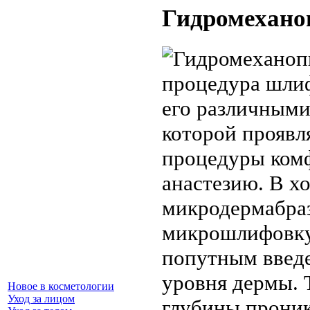
Гидромеханоп
процедура шли
его различными
которой проявл
процедуры ком
анастезию. В х
микродермабраз
микрошлифовку 
попутным введе
уровня дермы. 
Новое в косметологии
Уход за лицом
глубины проник