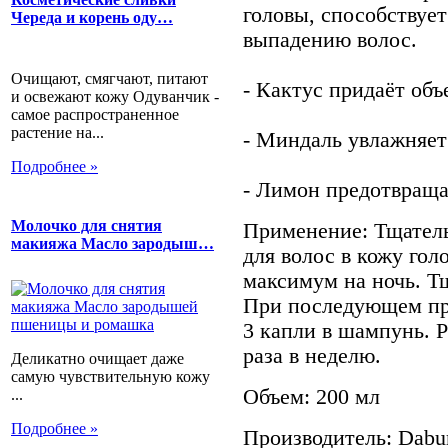
головы, способствует
Череда и корень оду…
выпадению волос.
Очищают, смягчают, питают
- Кактус придаёт объ
и освежают кожу Одуванчик -
самое распространенное
растение на...
- Миндаль увлажняет
Подробнее »
- Лимон предотвраща
Молочко для снятия
Применение: Тщатель
макияжа Масло зародыш…
для волос в кожу гол
максимум на ночь. Т
При последующем пр
3 капли в шампунь. 
раза в неделю.
Деликатно очищает даже
самую чувствительную кожу
Oбъем: 200 мл
...
Подробнее »
Производитель: Dabu