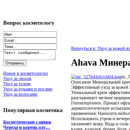
Вопрос косметологу
Вернуться к: Уход за кожей в
Ahava Минера
Новое в косметологии
pic_
Уход за лицом
Описание
Минеральный крем 
Уход за телом
Эффективный уход за кожей 
Уход за руками и ногами
Уникальный крем эффективно
Уход за волосами
разглаживает мелкие морщин
Гипоалергенен. Прошел офта
дерматологические испытани
Популярная косметика
применения: Наносить неболь
Использовать утром и вечеро
Косметические сливки
увлажняет кожу. Вода и соль
Череда и корень оду…
калия, кальция, брома, йода