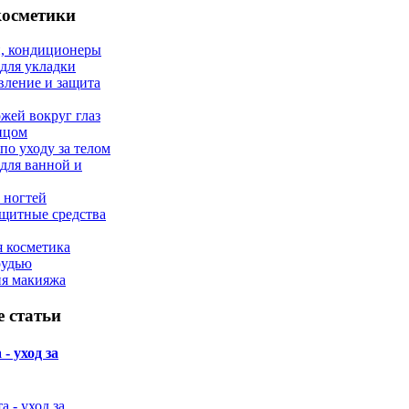
косметики
, кондиционеры
 для укладки
вление и защита
ожей вокруг глаз
лицом
по уходу за телом
 для ванной и
 ногтей
щитные средства
 косметика
рудью
ия макияжа
 статьи
- уход за