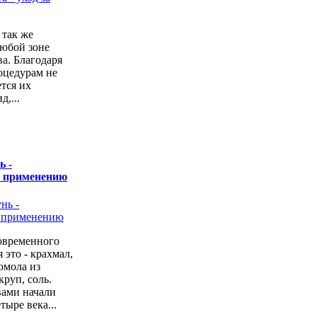
 так же
любой зоне
а. Благодаря
оцедурам не
ется их
,...
ь -
о применению
овременного
 это - крахмал,
омола из
руп, соль.
вами начали
тыре века...