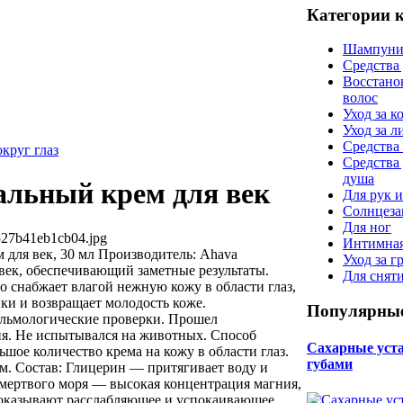
Категории 
Шампуни
Средства
Восстано
волос
Уход за к
Уход за 
Средства 
округ глаз
Средства
душа
льный крем для век
Для рук и
Солнцеза
Для ног
527b41eb1cb04.jpg
Интимная
для век, 30 мл Производитель: Ahava
Уход за г
век, обеспечивающий заметные результаты.
Для снят
 снабжает влагой нежную кожу в области глаз,
ки и возвращает молодость коже.
Популярные
льмологические проверки. Прошел
я. Не испытывался на животных. Способ
Сахарные уста 
шое количество крема на кожу в области глаз.
губами
м. Состав: Глицерин — притягивает воду и
 мертвого моря — высокая концентрация магния,
, оказывают расслабляющее и успокаивающее