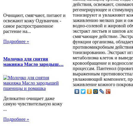
действия, освежают, снимаю
регенерирующее и стимулир
тонизируют и увлажняют кож
Очищают, смягчают, питают и
заживлению мелких ран и ож
освежают кожу Одуванчик -
водно-солевой и жировой об
самое распространенное
экстракт листьев и шипов а
растение на...
смягчающее действие. Экстр
Подробнее »
функции организма, облада
противомикробным действиям
тонизированию. Экстракт и
метаболизма клеток и вывед
Молочко для снятия
кровообращение и водносоле
макияжа Масло зародыш…
процессам. Пантенол (провит
выраженным противовостпа
увлажняющий компонент, пре
заживление кожного покрова
Деликатно очищает даже
самую чувствительную кожу
...
Подробнее »