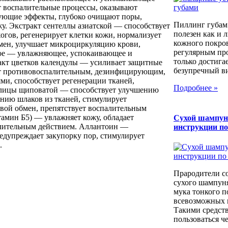
т воспалительные процессы, оказывают
ующие эффекты, глубоко очищают поры,
Пиллинг губам
у. Экстракт сентеллы азиатской — способствует
полезен как и 
огов, регенерирует клетки кожи, нормализует
кожного покров
мен, улучшает микроциркуляцию крови,
регулярным пр
лое — увлажняющее, успокаивающее и
только достига
акт цветков календулы — усиливает защитные
безупречный вид
ет противовоспалительным, дезинфицирующим,
и, способствует регенерации тканей,
Подробнее »
глицы щиповатой — способствует улучшению
ению шлаков из тканей, стимулирует
вой обмен, препятствует воспалительным
амин Б5) — увлажняет кожу, обладает
Сухой шампун
лительным действием. Аллантоин —
инструкции п
дупреждает закупорку пор, стимулирует
.
Прародители с
сухого шампуня
мука тонкого п
всевозможных к
Такими средст
пользоваться че