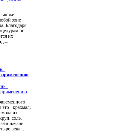
 так же
любой зоне
а. Благодаря
оцедурам не
ется их
,...
ь -
о применению
овременного
 это - крахмал,
омола из
руп, соль.
вами начали
тыре века...