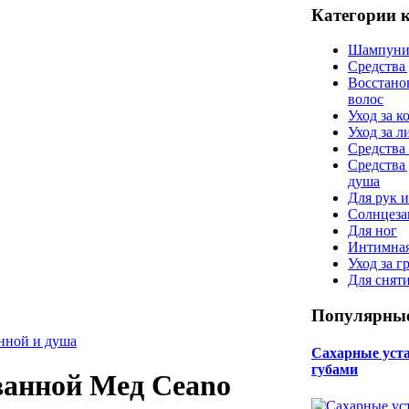
Категории 
Шампуни
Средства
Восстано
волос
Уход за к
Уход за 
Средства 
Средства
душа
Для рук и
Солнцеза
Для ног
Интимная
Уход за г
Для снят
Популярные
анной и душа
Сахарные уста 
губами
анной Мед Ceano