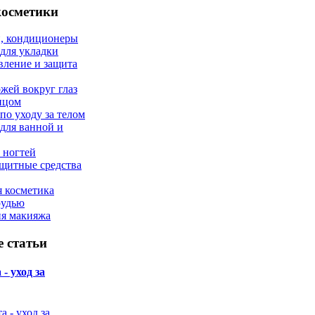
косметики
, кондиционеры
 для укладки
вление и защита
ожей вокруг глаз
лицом
по уходу за телом
 для ванной и
 ногтей
щитные средства
 косметика
рудью
ия макияжа
 статьи
- уход за