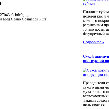
т
Пиллинг губам
527b43e0eb6c9.jpg
полезен как и 
 Мед Ceano Cosmetics 3 шт
кожного покров
регулярным пр
только достига
безупречный вид
Подробнее »
Сухой шампун
инструкции п
Прародители с
сухого шампуня
мука тонкого п
всевозможных к
Такими средст
пользоваться че