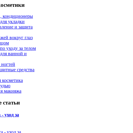
косметики
, кондиционеры
 для укладки
вление и защита
ожей вокруг глаз
лицом
по уходу за телом
 для ванной и
 ногтей
щитные средства
 косметика
рудью
ия макияжа
 статьи
- уход за