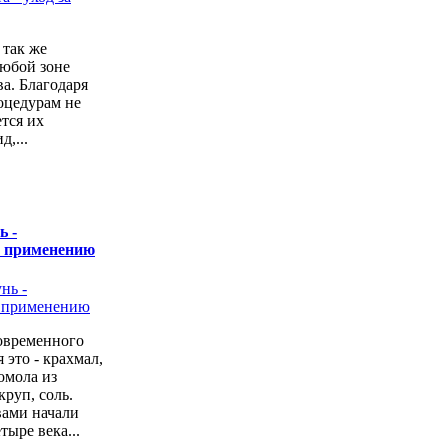
 так же
любой зоне
а. Благодаря
оцедурам не
ется их
,...
ь -
о применению
овременного
 это - крахмал,
омола из
руп, соль.
вами начали
тыре века...