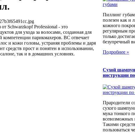
мл.
Пиллинг губам
полезен как и 
27b3f65491cc.jpg
кожного покров
от Schwarzkopf Professional - это
регулярным пр
уктов для ухода за волосами, созданная для
только достига
 компетенции парикмахеров. BC отвечает
безупречный вид
лос и кожи головы, устраняя проблемы и даря
нт средств прост и понятен в использовании,
Подробнее »
 салоне, так и в домашних условиях.
Сухой шампун
инструкции п
Прародители с
сухого шампуня
мука тонкого п
всевозможных к
Такими средст
пользоваться че