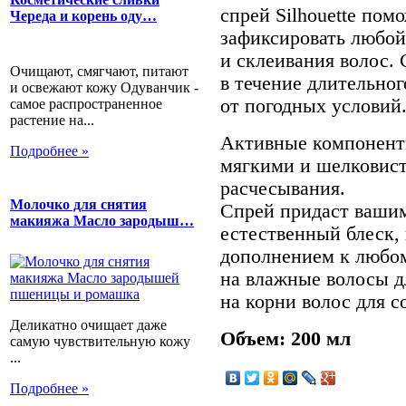
спрей Silhouette пом
Череда и корень оду…
зафиксировать любой
и склеивания волос. 
Очищают, смягчают, питают
в течение длительног
и освежают кожу Одуванчик -
от погодных условий
самое распространенное
растение на...
Активные компонент
Подробнее »
мягкими и шелковист
расчесывания.
Молочко для снятия
Спрей придаст ваши
макияжа Масло зародыш…
естественный блеск,
дополнением к любом
на влажные волосы д
на корни волос для с
Деликатно очищает даже
Объем: 200 мл
самую чувствительную кожу
...
Подробнее »