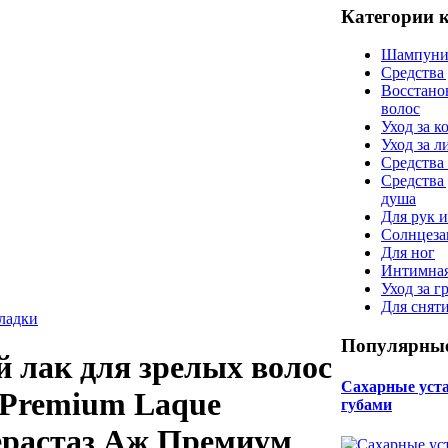
Категории 
Шампуни
Средства
Восстано
волос
Уход за к
Уход за 
Средства 
Средства
душа
Для рук и
Солнцеза
Для ног
Интимная
Уход за г
Для снят
кладки
Популярные
лак для зрелых волос
Сахарные уста 
e Premium Laque
губами
Керастаз Аж Премиум