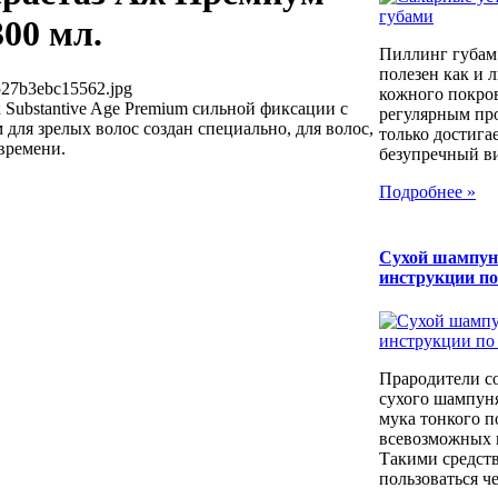
00 мл.
Пиллинг губам
полезен как и 
527b3ebc15562.jpg
кожного покров
ubstantive Age Premium сильной фиксации с
регулярным пр
для зрелых волос создан специально, для волос,
только достига
времени.
безупречный вид
Подробнее »
Сухой шампун
инструкции п
Прародители с
сухого шампуня
мука тонкого п
всевозможных к
Такими средст
пользоваться че