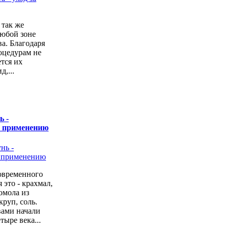
 так же
любой зоне
а. Благодаря
оцедурам не
ется их
,...
ь -
о применению
овременного
 это - крахмал,
омола из
руп, соль.
вами начали
тыре века...