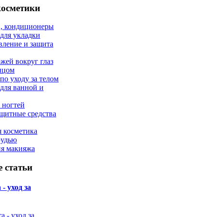
косметики
, кондиционеры
 для укладки
вление и защита
ожей вокруг глаз
лицом
по уходу за телом
 для ванной и
 ногтей
щитные средства
 косметика
рудью
ия макияжа
 статьи
- уход за