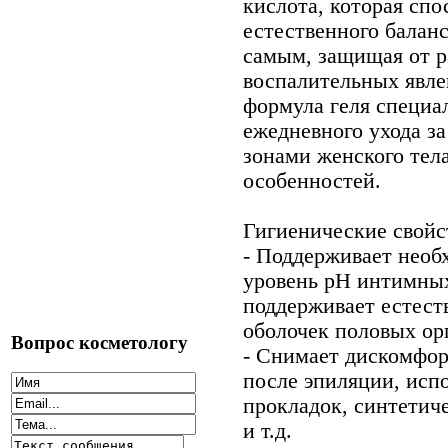
кислота, которая сп
естественного балан
самым, защищая от р
воспалительных явле
формула геля специа
ежедневного ухода 
зонами женского тел
особенностей.
Гигиенические свойс
- Поддерживает нео
уровень рН интимных
поддерживает естес
оболочек половых ор
Вопрос косметологу
- Снимает дискомфор
после эпиляции, исп
прокладок, синтетиче
и т.д.